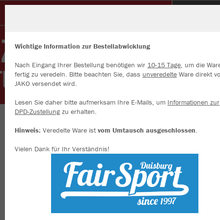
DJK TUSA 06 DÜSSELDORF e.V.
Wichtige Information zur Bestellabwicklung
Nach Eingang Ihrer Bestellung benötigen wir
10-15 Tage
, um die War
fertig zu veredeln. Bitte beachten Sie, dass
unveredelte
Ware direkt v
JAKO versendet wird.
Wir verwenden Cookies
Durch die Analyse der Besucherdaten können wir dir personalisierte
Lesen Sie daher bitte aufmerksam Ihre E-Mails, um
Informationen zur
Inhalte anzeigen und unsere Website verbessern. Weitere Informati
DPD-Zustellung
zu erhalten.
zu den Cookies findest Du in den Einstellungen.
Herzlich willkommen im Teamshop der DJK
Hinweis:
Veredelte Ware ist
vom Umtausch ausgeschlossen
.
Alle akzeptieren
TUSA 06 Düsseldorf e.V.
Vielen Dank für Ihr Verständnis!
Alle ablehnen
mehr Infos
Farbe
Datenschutz
Impressum