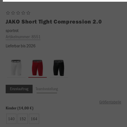
JAKO
Short Tight Compression 2.0
sportrot
Artikelnummer:
8551
Lieferbar bis 2026
Einzelauftrag
Teambestellung
Größentabelle
Kinder (14,00 €)
140
152
164