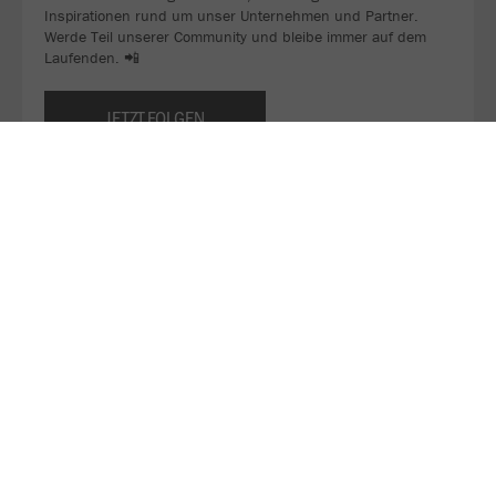
Inspirationen rund um unser Unternehmen und Partner.
Werde Teil unserer Community und bleibe immer auf dem
Laufenden. 📲
JETZT FOLGEN
DJK TUSA 06 Düsseldorf - Homepage
Als traditionsreicher Amateursportverein mit knapp 2.200
Mitgliedern gehört TUSA zu den größten Vereinen der Stadt
Düsseldorf.