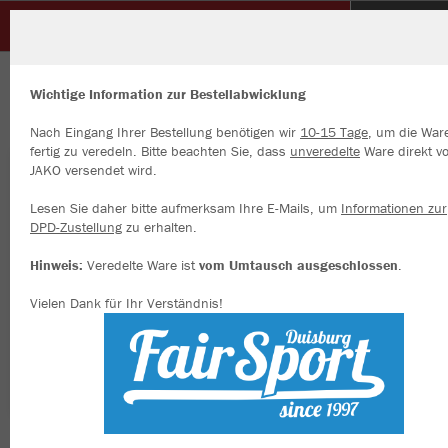
DJK TUSA 06 DÜSSELDORF e.V.
ZURÜCK
DJK TUSA 06 DÜSSELDORF e.V.
JAKO Short Tight Compression 2.0
Wichtige Information zur Bestellabwicklung
Nach Eingang Ihrer Bestellung benötigen wir
10-15 Tage
, um die War
fertig zu veredeln. Bitte beachten Sie, dass
unveredelte
Ware direkt v
JAKO versendet wird.
Wir verwenden Cookies
Durch die Analyse der Besucherdaten können wir dir personalisierte
Lesen Sie daher bitte aufmerksam Ihre E-Mails, um
Informationen zur
Inhalte anzeigen und unsere Website verbessern. Weitere Informati
DPD-Zustellung
zu erhalten.
zu den Cookies findest Du in den Einstellungen.
Hinweis:
Veredelte Ware ist
vom Umtausch ausgeschlossen
.
Alle akzeptieren
Vielen Dank für Ihr Verständnis!
Alle ablehnen
mehr Infos
Datenschutz
Impressum