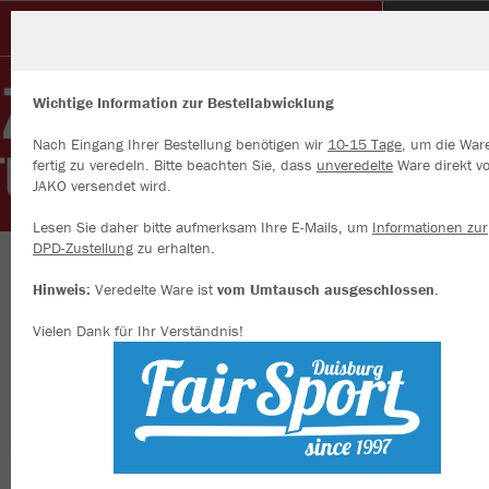
DJK TUSA 06 DÜSSELDORF e.V.
Wichtige Information zur Bestellabwicklung
Nach Eingang Ihrer Bestellung benötigen wir
10-15 Tage
, um die War
fertig zu veredeln. Bitte beachten Sie, dass
unveredelte
Ware direkt v
JAKO versendet wird.
Wir verwenden Cookies
Durch die Analyse der Besucherdaten können wir dir personalisierte
Lesen Sie daher bitte aufmerksam Ihre E-Mails, um
Informationen zur
Inhalte anzeigen und unsere Website verbessern. Weitere Informati
DPD-Zustellung
zu erhalten.
zu den Cookies findest Du in den Einstellungen.
Herzlich willkommen im Teamshop der DJK
Hinweis:
Veredelte Ware ist
vom Umtausch ausgeschlossen
.
Alle akzeptieren
TUSA 06 Düsseldorf e.V.
Vielen Dank für Ihr Verständnis!
Alle ablehnen
mehr Infos
Nachhaltig
Farbe
Datenschutz
Impressum