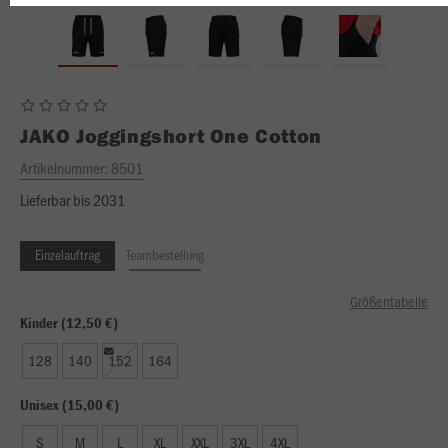
JAKO
Joggingshort One Cotton
Artikelnummer:
8501
Lieferbar bis 2031
Einzelauftrag
Teambestellung
Größentabelle
Kinder (12,50 €)
128
140
152
164
Unisex (15,00 €)
S
M
L
XL
XXL
3XL
4XL