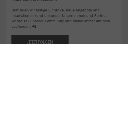
Dort teilen wir lustige Einblicke, neue Angebote und
Inspirationen rund um unser Unternehmen und Partner.
Werde Teil unserer Community und bleibe immer auf dem
Laufenden. 📲
JETZT FOLGEN
DJK TUSA 06 Düsseldorf - Homepage
Als traditionsreicher Amateursportverein mit knapp 2.200