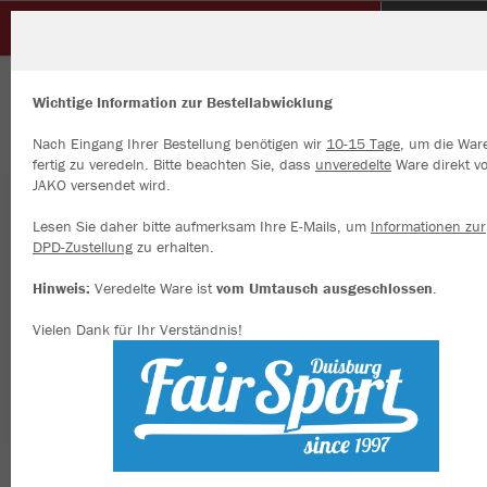
DJK TUSA 06 DÜSSELDORF e.V.
ZURÜCK
DJK TUSA 06 DÜSSELDORF e.V.
JAKO Joggingshort One Cotton
Wichtige Information zur Bestellabwicklung
Nach Eingang Ihrer Bestellung benötigen wir
10-15 Tage
, um die War
fertig zu veredeln. Bitte beachten Sie, dass
unveredelte
Ware direkt v
JAKO versendet wird.
Wir verwenden Cookies
Durch die Analyse der Besucherdaten können wir dir personalisierte
Lesen Sie daher bitte aufmerksam Ihre E-Mails, um
Informationen zur
Inhalte anzeigen und unsere Website verbessern. Weitere Informati
DPD-Zustellung
zu erhalten.
zu den Cookies findest Du in den Einstellungen.
Hinweis:
Veredelte Ware ist
vom Umtausch ausgeschlossen
.
Alle akzeptieren
Vielen Dank für Ihr Verständnis!
Alle ablehnen
mehr Infos
Datenschutz
Impressum