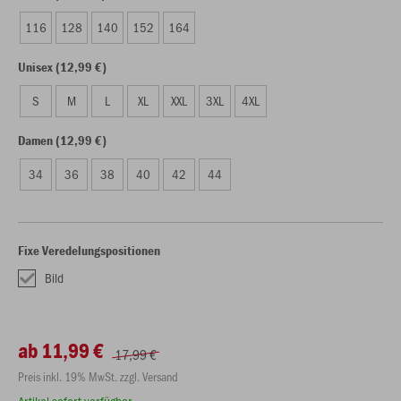
116
128
140
152
164
Unisex (12,99 €)
S
M
L
XL
XXL
3XL
4XL
Damen (12,99 €)
34
36
38
40
42
44
Fixe Veredelungspositionen
Bild
ab 11,99 €
17,99 €
Preis inkl. 19% MwSt. zzgl. Versand