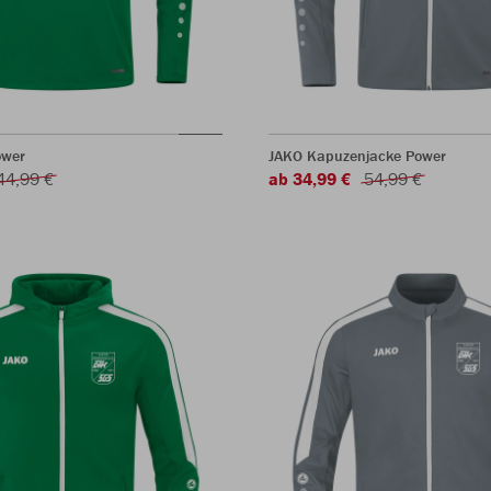
ower
JAKO Kapuzenjacke Power
44,99 €
ab 34,99 €
54,99 €