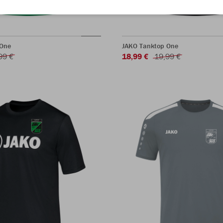
 One
JAKO Tanktop One
99 €
18,99 €
19,99 €