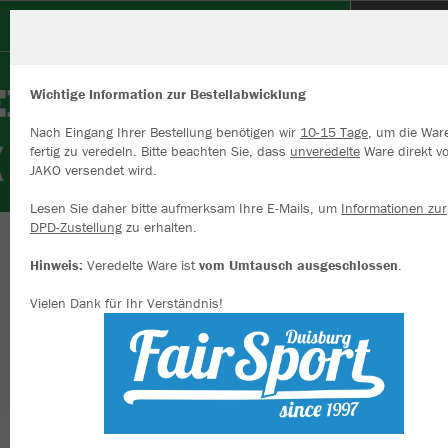
DJK Arminia Klosterhardt e.V.
Wichtige Information zur Bestellabwicklung
Nach Eingang Ihrer Bestellung benötigen wir
10-15 Tage
, um die War
fertig zu veredeln. Bitte beachten Sie, dass
unveredelte
Ware direkt v
JAKO versendet wird.
Wir verwenden Cookies
Durch die Analyse der Besucherdaten können wir dir personalisierte
Lesen Sie daher bitte aufmerksam Ihre E-Mails, um
Informationen zur
Inhalte anzeigen und unsere Website verbessern. Weitere Informati
DPD-Zustellung
zu erhalten.
zu den Cookies findest Du in den Einstellungen.
Herzlich willkommen im Vereinsshop der DJK
Hinweis:
Veredelte Ware ist
vom Umtausch ausgeschlossen
.
Alle akzeptieren
Arminia Klosterhardt 1923
Vielen Dank für Ihr Verständnis!
Alle ablehnen
mehr Infos
Farbe
Datenschutz
Impressum