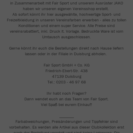
in Zusammenarbeit mit Fair Sport und unserem Ausrüster JAKO
haben wir unseren eigenen Vereinsshop erstellt.
Ab sofort könnt ihr hier ausgewählte, hochwertige Sport- und
Freizeitkleidung in unseren Vereinsfarben erwerben - alles zu tollen
Konditionen und einem super Service. Alle Preise sind
vereinsrabattiert, inkl. Druck lt. Vorlage. Bedruckte Ware ist vom
Umtausch ausgeschlossen.
Gerne könnt ihr euch die Bestellungen direkt nach Hause liefern
lassen oder in der Filiale in Duisburg abholen.
Fair Sport GmbH + Co. KG
Friedrich-Ebert-Str. 438
47139 Duisburg
Tel.: 0203 - 46 97 68
Ihr habt noch Fragen?
Dann wendet euch an das Team von Fair Sport.
Viel Spaß bei eurem Einkauf!
_______
Farbabweichungen, Preisänderungen und Tippfehler sind
vorbehalten. Es werden alle Artikel aus dieser Clubkollektion erst
nach der Bestellung veredelt und sind keine Lagerware. Die