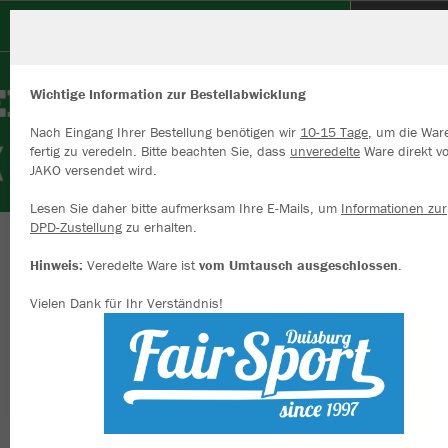
DJK Arminia Klosterhardt e.V.
Wichtige Information zur Bestellabwicklung
Nach Eingang Ihrer Bestellung benötigen wir
10-15 Tage
, um die War
fertig zu veredeln. Bitte beachten Sie, dass
unveredelte
Ware direkt v
JAKO versendet wird.
Wir verwenden Cookies
Durch die Analyse der Besucherdaten können wir dir personalisierte
Lesen Sie daher bitte aufmerksam Ihre E-Mails, um
Informationen zur
Inhalte anzeigen und unsere Website verbessern. Weitere Informati
DPD-Zustellung
zu erhalten.
zu den Cookies findest Du in den Einstellungen.
Herzlich willkommen im Vereinsshop der DJK
Hinweis:
Veredelte Ware ist
vom Umtausch ausgeschlossen
.
Alle akzeptieren
Arminia Klosterhardt 1923
Vielen Dank für Ihr Verständnis!
Alle ablehnen
mehr Infos
Farbe
Datenschutz
Impressum