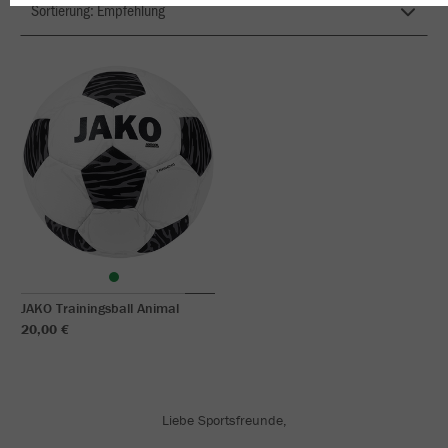
JAKO Trainingsball Animal
20,00 €
Liebe Sportsfreunde,