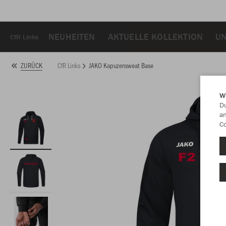
NEUHEITEN
AKTUELLE KOLLEKTION
U
CfR Links
CfR Links
JAKO Kapuzensweat Base
ZURÜCK
W
Du
an
Co