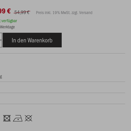
99 €
54,99 €
Preis inkl. 19% MwSt. zzgl. Versand
rt verfügbar
8 Werktage
In den Warenkorb
ng