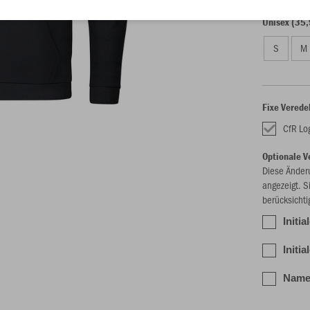
Unisex (35,
S
M
Fixe Verede
CfR Log
Optionale V
Diese Änder
angezeigt. S
berücksichti
Initia
Initia
Name/