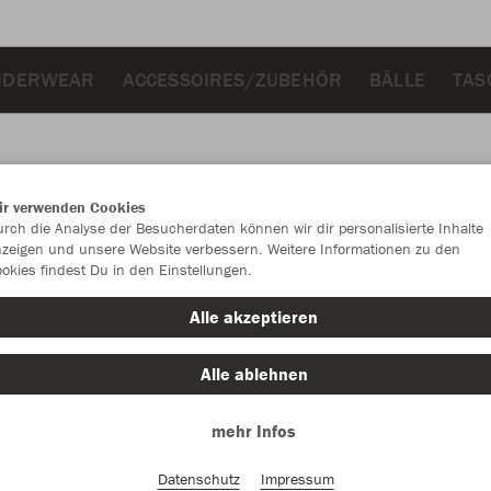
NDERWEAR
ACCESSOIRES/ZUBEHÖR
BÄLLE
TAS
ir verwenden Cookies
JAK
rch die Analyse der Besucherdaten können wir dir personalisierte Inhalte
zeigen und unsere Website verbessern. Weitere Informationen zu den
okies findest Du in den Einstellungen.
Alle akzeptieren
Einzelau
Alle ablehnen
mehr Infos
Kinder (33,
128
14
Datenschutz
Impressum