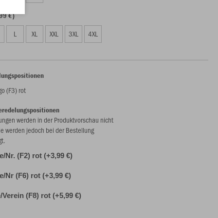
99 €)
L
XL
XXL
3XL
4XL
lungspositionen
o (F3) rot
eredelungspositionen
ungen werden in der Produktvorschau nicht
ie werden jedoch bei der Bestellung
gt.
le/Nr. (F2) rot (+3,99 €)
le/Nr (F6) rot (+3,99 €)
Verein (F8) rot (+5,99 €)