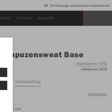
Zur Homepage: www.teamsport-niederrhein.de
CHEN
AKTION
SCHUHE
O
Kapuzensweat Base
Artikelnummer:
6765
Lieferbar bis 2026
ftrag
Teambestellung
Größentabelle
99 €)
0
152
164