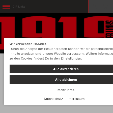
CfR Links
Wir verwenden Cookies
Durch die Analyse der Besucherdaten können wir dir personalisierte
Inhalte anzeigen und unsere Website verbessern. Weitere Informati
zu den Cookies findest Du in den Einstellungen.
DCfR Linksrh. 1919 Kollektion DEIN OUTFIT
Alle akzeptieren
AUF DEM PLATZ
Alle ablehnen
mehr Infos
Farbe
Datenschutz
Impressum