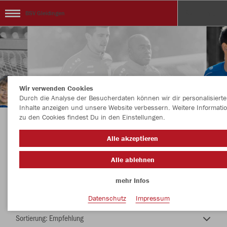
BSV Gleidingen
Wir verwenden Cookies
Durch die Analyse der Besucherdaten können wir dir personalisierte
Inhalte anzeigen und unsere Website verbessern. Weitere Informati
zu den Cookies findest Du in den Einstellungen.
BSV Hannovera Gleidingen - Tennis
Alle akzeptieren
Alle ablehnen
mehr Infos
Farbe
Datenschutz
Impressum