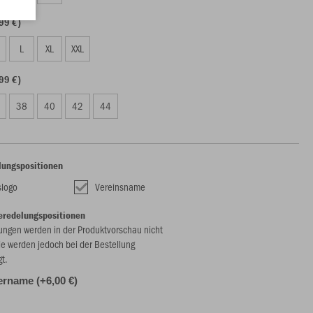
99 €)
L
XL
XXL
99 €)
38
40
42
44
lungspositionen
slogo
Vereinsname
eredelungspositionen
ungen werden in der Produktvorschau nicht
ie werden jedoch bei der Bestellung
gt.
ername (+6,00 €)