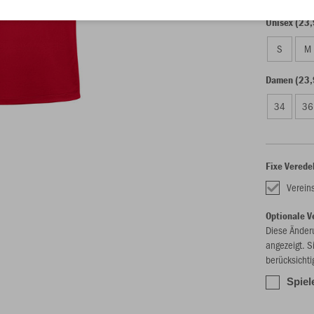
Unisex (23,
S
M
Damen (23,
34
36
Fixe Verede
Verein
Optionale V
Diese Änder
angezeigt. S
berücksichti
Spiel