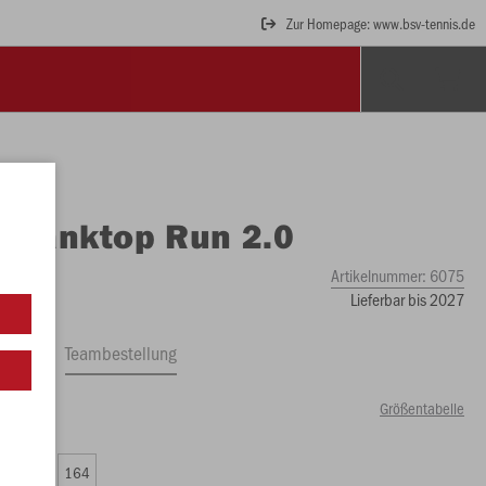
Zur Homepage: www.bsv-tennis.de
O
Tanktop Run 2.0
Artikelnummer:
6075
Lieferbar bis 2027
ftrag
Teambestellung
Größentabelle
79 €)
0
152
164