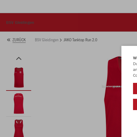
BSV Gleidingen
BSV Gleidingen
JAKO Tanktop Run 2.0
ZURÜCK
W
Du
an
Co