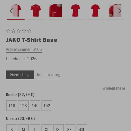
JAKO
T-Shirt Base
Artikelnummer:
6165
Lieferbar bis 2026
Einzelauftrag
Teambestellung
Größentabelle
Kinder (22,79 €)
116
128
140
152
Unisex (23,99 €)
S
M
L
XL
XXL
3XL
4XL