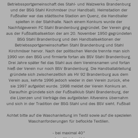
Betriebssportgemeinschaft des Stahl- und Walzwerks Brandenburg
und der BSG Stahl Kirchmöser (nur Handball). Heimstadion der
Fußballer war das städtische Stadion am Quenz, die Handballer
spielten in der Stahlhalle. Nach einem Konkurs wurde der
Nachfolgeverein FC Stahl Brandenburg gegründet. Der Verein ging
aus der Fußballballsektion der am 20. November 1950 gegründeten
BSG Stahl Brandenburg und den Handballsektionen der
Betriebssportgemeinschaften Stahl Brandenburg und Stahl
Kirchmöser hervor. Nach der politischen Wende trennte man sich
1990 von den BSG und firmierte fortan als BSV Stahl Brandenburg.
Drei Jahre später fiel das Stahl aus dem Vereinsnamen und fortan
hieß der Verein nur noch BSV Brandenburg. Die Handballabteilung
gründete sich zwischenzeitlich als HV 92 Brandenburg aus dem
Verein aus, kehrte 1996 jedoch wieder in den Verein zurück, ehe
sie 1997 aufgelöst wurde. 1998 meldet der Verein Konkurs an.
Daraufhin gründete sich der Fußballklub Stahl Brandenburg, der
die Lizenzen und Verträge des aufgelösten Altvereins übernahm
und sich in der Tradition der BSG Stahl und des BSV sieht. Fußball
Achtet bitte auf die Waschanleitung im Textil sowie auf die spezielen
Waschanforderungen für beflockte Textilien.
- bei maximal 40°