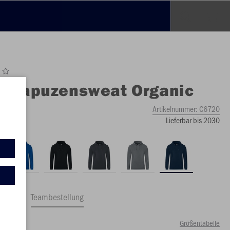
O
Kapuzensweat Organic
Artikelnummer:
C6720
Lieferbar bis 2030
ftrag
Teambestellung
Größentabelle