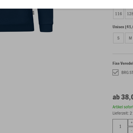
Kinder (38,
116
12
Unisex (41,
S
M
Fixe Verede
BRG S
ab 38,
Artikel sofo
Lieferzeit: 