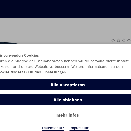
JAK
ir verwenden Cookies
rch die Analyse der Besucherdaten können wir dir personalisierte Inhalte
marine
zeigen und unsere Website verbessern. Weitere Informationen zu den
okies findest Du in den Einstellungen.
Alle akzeptieren
Alle ablehnen
Einzelau
mehr Infos
Datenschutz
Impressum