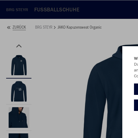
FUSSBALLSCHUHE
BRG STEYR
BRG STEYR
JAKO Kapuzensweat Organic
ZURÜCK
W
Du
an
Co