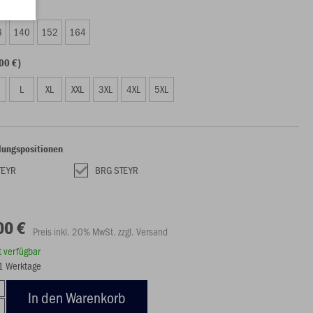
00 €)
8
140
152
164
00 €)
L
XL
XXL
3XL
4XL
5XL
lungspositionen
TEYR
BRG STEYR
00 €
Preis inkl. 20% MwSt. zzgl. Versand
rt verfügbar
21 Werktage
In den Warenkorb