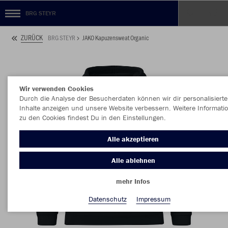
BRG STEYR
ZURÜCK
BRG STEYR
JAKO Kapuzensweat Organic
Wir verwenden Cookies
Durch die Analyse der Besucherdaten können wir dir personalisierte
Inhalte anzeigen und unsere Website verbessern. Weitere Informati
zu den Cookies findest Du in den Einstellungen.
Alle akzeptieren
Alle ablehnen
mehr Infos
Datenschutz
Impressum