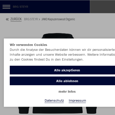
BRG STEYR
ZURÜCK
BRG STEYR
JAKO Kapuzensweat Organic
Wir verwenden Cookies
Durch die Analyse der Besucherdaten können wir dir personalisierte
Inhalte anzeigen und unsere Website verbessern. Weitere Informati
zu den Cookies findest Du in den Einstellungen.
Alle akzeptieren
Alle ablehnen
mehr Infos
Datenschutz
Impressum