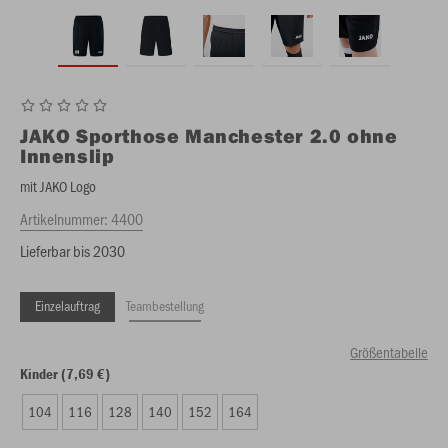
JAKO
Sporthose Manchester 2.0 ohne
Innenslip
mit JAKO Logo
Artikelnummer:
4400
Lieferbar bis 2030
Einzelauftrag
Teambestellung
Größentabelle
Kinder (7,69 €)
104
116
128
140
152
164