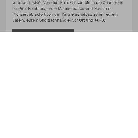
vertrauen JAKO. Von den Kreisklassen bis in die Champions
League. Bambinis, erste Mannschaften und Senioren.
Profitiert ab sofort von der Partnerschaft zwischen eurem
Verein, eurem Sportfachhändler vor Ort und JAKO.
MEHR LESEN
Über JAKO
Aus der Garage zum führenden Teamsport-Ausrüster. Die
Erfolgsgeschichte von JAKO beginnt 1989 und dauert bis