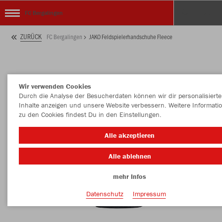
FC Bergalingen
ZURÜCK
FC Bergalingen
JAKO Feldspielerhandschuhe Fleece
Wir verwenden Cookies
Durch die Analyse der Besucherdaten können wir dir personalisierte
Inhalte anzeigen und unsere Website verbessern. Weitere Informati
zu den Cookies findest Du in den Einstellungen.
Alle akzeptieren
Alle ablehnen
mehr Infos
Datenschutz
Impressum