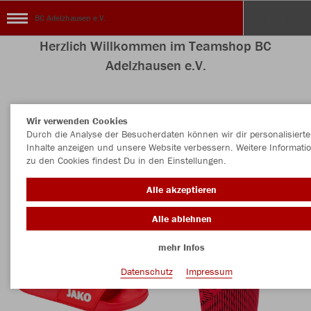
BC Adelzhausen e.V.
Herzlich Willkommen im Teamshop BC
Adelzhausen e.V.
Wir verwenden Cookies
Farbe
Durch die Analyse der Besucherdaten können wir dir personalisierte
Inhalte anzeigen und unsere Website verbessern. Weitere Informati
zu den Cookies findest Du in den Einstellungen.
Alle akzeptieren
Alle ablehnen
mehr Infos
Datenschutz
Impressum