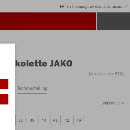
Zur Homepage: www.bc-adelzhausen.de/
O
Jakolette JAKO
Artikelnummer:
5701
ftrag
Teambestellung
Größentabelle
00 €)
30
31
39
40
41
42
46