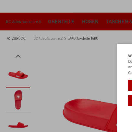
OBERTEILE
HOSEN
TASCHEN-
BC Adelzhausen e.V.
BC Adelzhausen e.V.
JAKO Jakolette JAKO
ZURÜCK
W
Du
an
Co