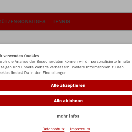
MÜTZEN-SONSTIGES
TENNIS
ir verwenden Cookies
JAK
rch die Analyse der Besucherdaten können wir dir personalisierte Inhalte
zeigen und unsere Website verbessern. Weitere Informationen zu den
okies findest Du in den Einstellungen.
Alle akzeptieren
Einzelau
Alle ablehnen
Größe (17,
mehr Infos
28
29
Datenschutz
Impressum