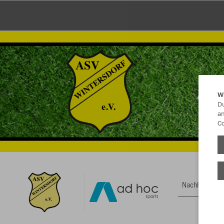
JACKEN
POLOS
SWEAT
T-SH
ASV Wintersdorf e.V.
W
Du
an
Co
Nachhaltig