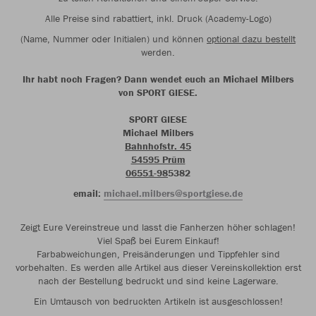
Alle Preise sind rabattiert, inkl. Druck (Academy-Logo)
(Name, Nummer oder Initialen) und können
optional dazu bestellt
werden.
Ihr habt noch Fragen? Dann wendet euch an Michael Milbers
von SPORT GIESE.
SPORT GIESE
Michael Milbers
Bahnhofstr. 45
54595 Prüm
06551-98
5382
email:
michael.milbers@sportgiese.de
Zeigt Eure Vereinstreue und lasst die Fanherzen höher schlagen!
Viel Spaß bei Eurem Einkauf!
Farbabweichungen, Preisänderungen und Tippfehler sind
vorbehalten. Es werden alle Artikel aus dieser Vereinskollektion erst
nach der Bestellung bedruckt und sind keine Lagerware.
Ein Umtausch von bedruckten Artikeln ist ausgeschlossen!