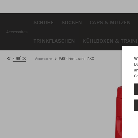
SCHUHE
SOCKEN
CAPS & MÜTZEN
Accessoires
TRINKFLASCHEN
KÜHLBOXEN & TRAIN
Accessoires
JAKO Trinkflasche JAKO
ZURÜCK
W
Du
an
Co