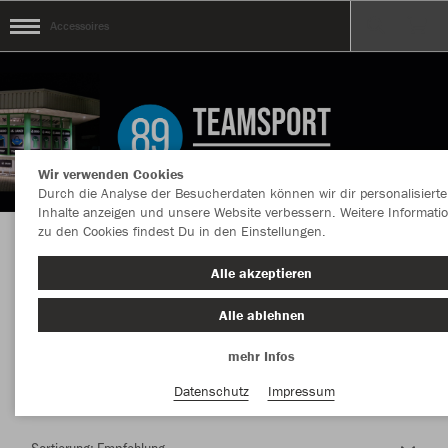
Accessoires
Wir verwenden Cookies
Durch die Analyse der Besucherdaten können wir dir personalisierte
Inhalte anzeigen und unsere Website verbessern. Weitere Informati
zu den Cookies findest Du in den Einstellungen.
Herzlich Willkommen im Teamshop
Alle akzeptieren
Accessoires
Alle ablehnen
mehr Infos
Farbe
Datenschutz
Impressum