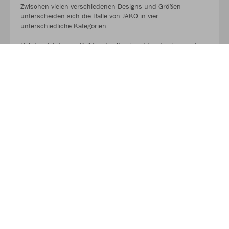
Zwischen vielen verschiedenen Designs und Größen
unterscheiden sich die Bälle von JAKO in vier
unterschiedliche Kategorien.
Hol dir jetzt deinen Ball für das Spiel und für das Training.
AUF GEHT ES ZU DEN BALLPAKETEN!
Kaufe Deinen Geschenkgutschein zum Verschenken!
Mit unserem Gutschein schenkst du Flexibilität, Qualität und