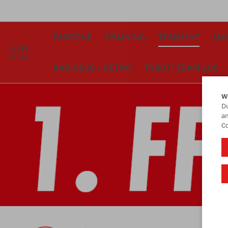
FANZONE
TRAINING
TEAMLINE
JA
1. FFV
Erfurt
KABINE38 - RETRO
TRIKOT TEAM 10€
W
Du
an
Co