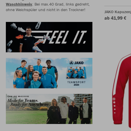
Waschhinweis
: Bei max.40 Grad, links gedreht,
ohne Weichspüler und nicht in den Trockner!
JAKO Kapuzen
ab 41,99 €