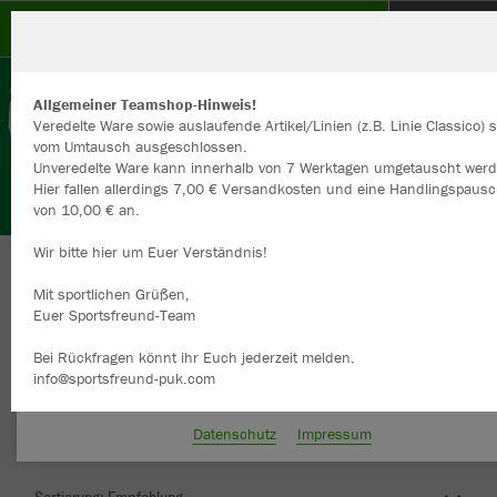
1.FC Mittelbuchen
Allgemeiner Teamshop-Hinweis!
Veredelte Ware sowie auslaufende Artikel/Linien (z.B. Linie Classico) 
vom Umtausch ausgeschlossen.
Unveredelte Ware kann innerhalb von 7 Werktagen umgetauscht werd
Hier fallen allerdings 7,00 € Versandkosten und eine Handlingspausc
Wir verwenden Cookies
von 10,00 € an.
Durch die Analyse der Besucherdaten können wir dir personalisierte
Inhalte anzeigen und unsere Website verbessern. Weitere Informati
Wir bitte hier um Euer Verständnis!
zu den Cookies findest Du in den Einstellungen.
Herzlich Willkommen im Teamshop 1.FC
Mit sportlichen Grüßen,
Alle akzeptieren
Mittelbuchen
Euer Sportsfreund-Team
Alle ablehnen
Bei Rückfragen könnt ihr Euch jederzeit melden.
info@sportsfreund-puk.com
mehr Infos
Farbe
Datenschutz
Impressum