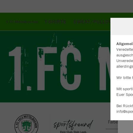
T-SHIRTS
SWEAT/PULLOVER
JA
1.FC Mittelbuchen
Allgemei
Veredelte
ausgesch
W
Unverede
Du
allerdin
an
Co
Wir bitte
Mit sport
Euer Spo
Bei Rückf
info@spo
Farbe