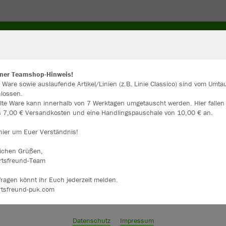
CKEN
HOSEN
STUTZEN
WINTERKLEIDUNG
ZU
ner Teamshop-Hinweis!
 Ware sowie auslaufende Artikel/Linien (z.B. Linie Classico) sind vom Umt
lossen.
ir verwenden Cookies
lte Ware kann innerhalb von 7 Werktagen umgetauscht werden. Hier fallen
rch die Analyse der Besucherdaten können wir dir personalisierte Inhalte
gs 7,00 € Versandkosten und eine Handlingspauschale von 10,00 € an.
zeigen und unsere Website verbessern. Weitere Informationen zu den
okies findest Du in den Einstellungen.
 hier um Euer Verständnis!
Alle akzeptieren
lichen Grüßen,
rtsfreund-Team
Alle ablehnen
ragen könnt ihr Euch jederzeit melden.
rtsfreund-puk.com
mehr Infos
Datenschutz
Impressum