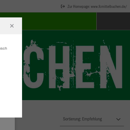
Zur Homepage: www.fcmittelbuchen.de/
BEHÖR
ausch