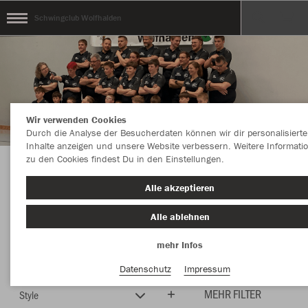
Schwingclub Wolfhalden
Wir verwenden Cookies
Durch die Analyse der Besucherdaten können wir dir personalisierte
Inhalte anzeigen und unsere Website verbessern. Weitere Informati
zu den Cookies findest Du in den Einstellungen.
Herzlich Willkommen im Teamshop
Alle akzeptieren
Schwingclub Wolfhalden
Alle ablehnen
mehr Infos
Farbe
Neuheiten
Datenschutz
Impressum
MEHR FILTER
Style