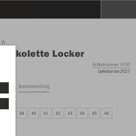
O
Jakolette Locker
Artikelnummer:
5700
Lieferbar bis 2027
ftrag
Teambestellung
 27.00)
38
39
40
41
42
43
44
45
46