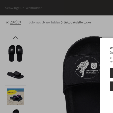
Schwingclub Wolfhalden
Schwingclub Wolfhalden
JAKO Jakolette Locker
ZURÜCK
W
Du
an
Co