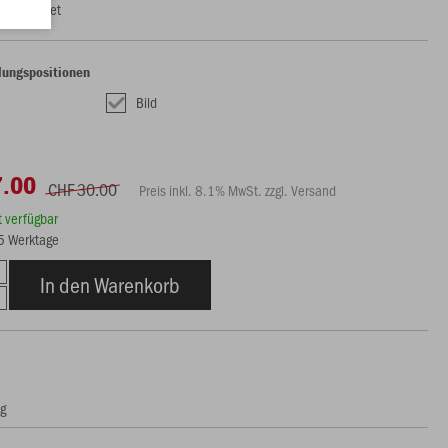
uh geeignet
lungspositionen
Bild
7.00
CHF 30.00
Preis inkl. 8.1% MwSt. zzgl. Versand
rt verfügbar
15 Werktage
In den Warenkorb
ng