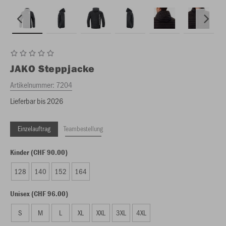
JAKO
Steppjacke
Artikelnummer:
7204
Lieferbar bis 2026
Einzelauftrag
Teambestellung
Kinder (CHF 90.00)
128
140
152
164
Unisex (CHF 96.00)
S
M
L
XL
XXL
3XL
4XL