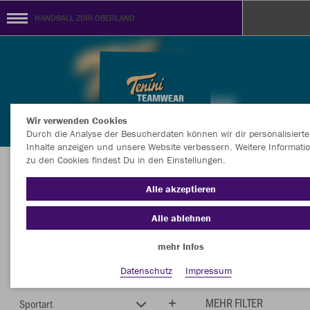
HANDBALL ZÜRI OBERLAND
Wir verwenden Cookies
Durch die Analyse der Besucherdaten können wir dir personalisierte
Inhalte anzeigen und unsere Website verbessern. Weitere Informati
zu den Cookies findest Du in den Einstellungen.
Herzlich Willkommen im Vereinsshop von
Alle akzeptieren
HANDBALL ZÜRI OBERLAND
Alle ablehnen
mehr Infos
Farbe
Style
Datenschutz
Impressum
MEHR FILTER
Sportart