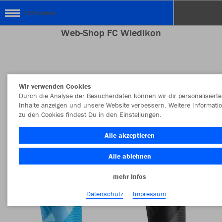
FC Wiedikon
Web-Shop FC Wiedikon
Farbe
Neuheiten
Wir verwenden Cookies
Durch die Analyse der Besucherdaten können wir dir personalisierte
MEHR FILTER
Sportart
Inhalte anzeigen und unsere Website verbessern. Weitere Informati
zu den Cookies findest Du in den Einstellungen.
Alle akzeptieren
Alle ablehnen
mehr Infos
Datenschutz
Impressum