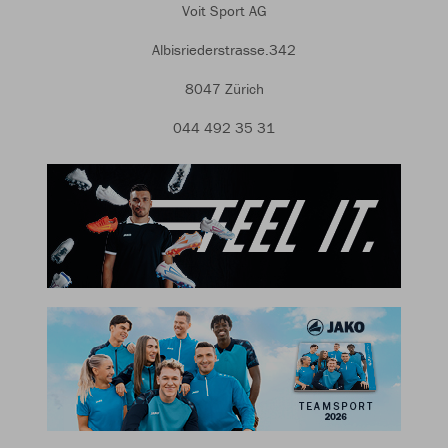
Voit Sport AG
Albisriederstrasse.342
8047 Zürich
044 492 35 31