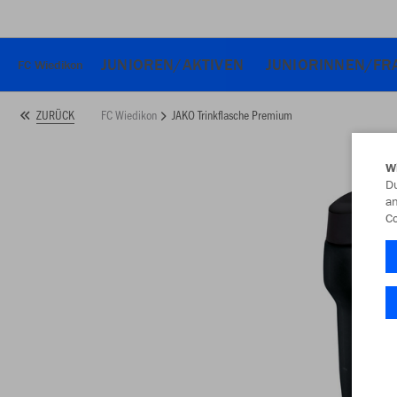
JUNIOREN/AKTIVEN
JUNIORINNEN/FR
FC Wiedikon
FC Wiedikon
JAKO Trinkflasche Premium
ZURÜCK
W
Du
an
Co