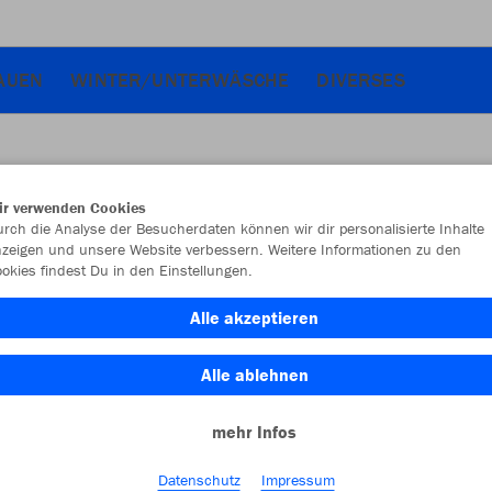
AUEN
WINTER/UNTERWÄSCHE
DIVERSES
ir verwenden Cookies
JAK
rch die Analyse der Besucherdaten können wir dir personalisierte Inhalte
zeigen und unsere Website verbessern. Weitere Informationen zu den
okies findest Du in den Einstellungen.
schwarz
Alle akzeptieren
Alle ablehnen
mehr Infos
Einzelau
Datenschutz
Impressum