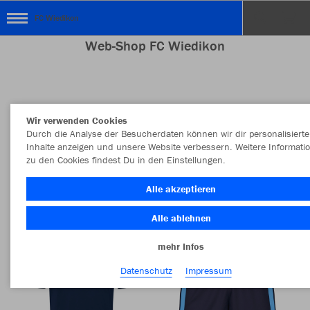
FC Wiedikon
Web-Shop FC Wiedikon
Farbe
Neuheiten
Wir verwenden Cookies
Durch die Analyse der Besucherdaten können wir dir personalisierte
MEHR FILTER
Style
Inhalte anzeigen und unsere Website verbessern. Weitere Informati
zu den Cookies findest Du in den Einstellungen.
Alle akzeptieren
Alle ablehnen
mehr Infos
Datenschutz
Impressum