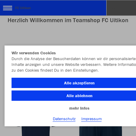
FC Uitikon
Herzlich Willkommen im Teamshop FC Uitikon
Farbe
Neuheiten
Wir verwenden Cookies
Durch die Analyse der Besucherdaten können wir dir personalisierte
MEHR FILTER
Style
Inhalte anzeigen und unsere Website verbessern. Weitere Informati
zu den Cookies findest Du in den Einstellungen.
Alle akzeptieren
Alle ablehnen
mehr Infos
Datenschutz
Impressum