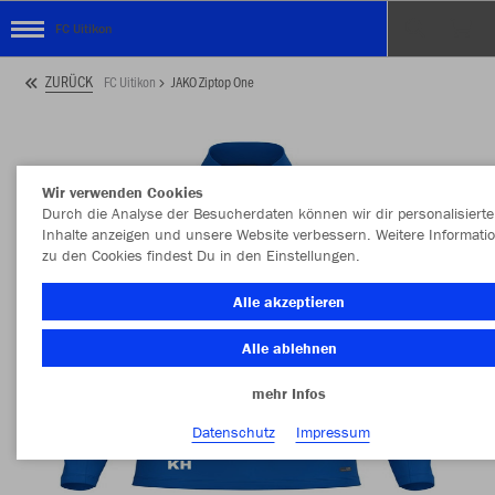
FC Uitikon
ZURÜCK
FC Uitikon
JAKO Ziptop One
Wir verwenden Cookies
Durch die Analyse der Besucherdaten können wir dir personalisierte
Inhalte anzeigen und unsere Website verbessern. Weitere Informati
zu den Cookies findest Du in den Einstellungen.
Alle akzeptieren
Alle ablehnen
mehr Infos
Datenschutz
Impressum