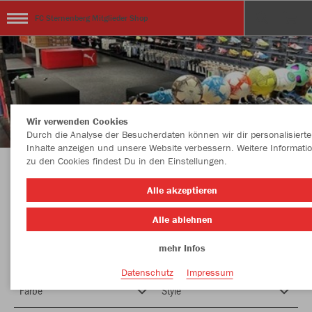
FC Sternenberg Mitglieder Shop
Wir verwenden Cookies
Durch die Analyse der Besucherdaten können wir dir personalisierte
Inhalte anzeigen und unsere Website verbessern. Weitere Informati
zu den Cookies findest Du in den Einstellungen.
Alle Oberteile sind mit dem FC Sternenberg
Alle akzeptieren
Logo Bedruckt oder Team Schwarzwasser
Alle ablehnen
Nummern oder Initialen Fr. 6.- pro Druck
mehr Infos
Datenschutz
Impressum
Farbe
Style