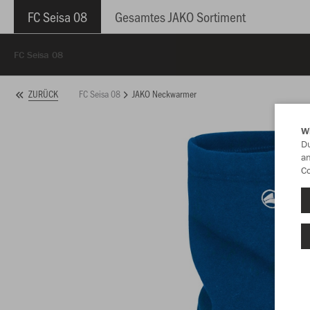
FC Seisa 08
Gesamtes JAKO Sortiment
FC Seisa 08
FC Seisa 08
JAKO Neckwarmer
ZURÜCK
W
Du
an
Co