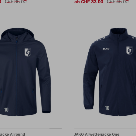
0
CHF 35.00
ab CHF 33.00
CHF 45.00
jacke Allround
JAKO Allwetterjacke One