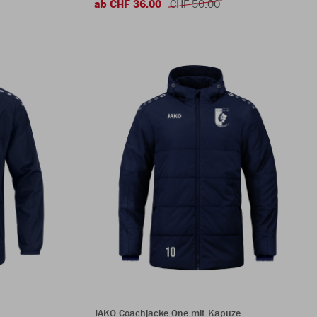
ab CHF 36.00
CHF 50.00
JAKO Coachjacke One mit Kapuze