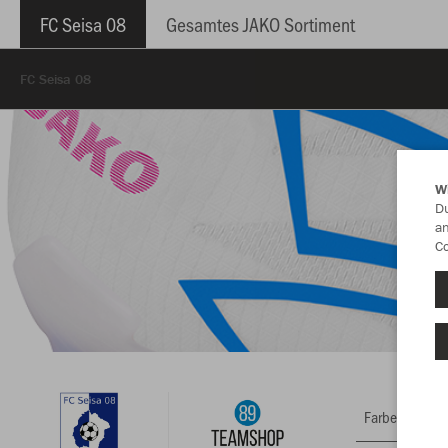
FC Seisa 08
Gesamtes JAKO Sortiment
FC Seisa 08
W
Du
an
Co
Farbe