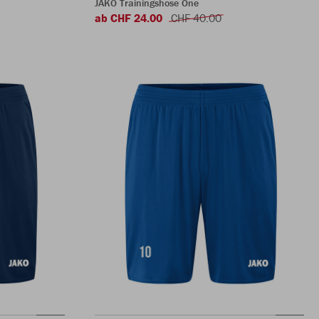
JAKO Trainingshose One
ab CHF 24.00
CHF 40.00