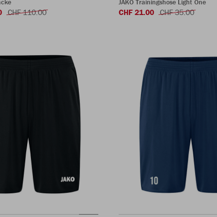
acke
JAKO Trainingshose Light One
0
CHF 110.00
CHF 21.00
CHF 35.00