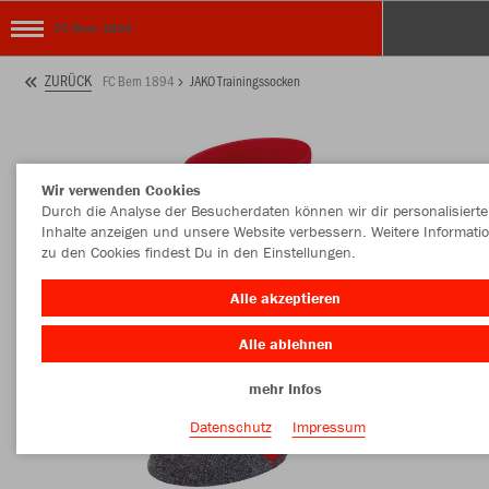
FC Bern 1894
ZURÜCK
FC Bern 1894
JAKO Trainingssocken
Wir verwenden Cookies
Durch die Analyse der Besucherdaten können wir dir personalisierte
Inhalte anzeigen und unsere Website verbessern. Weitere Informati
zu den Cookies findest Du in den Einstellungen.
Alle akzeptieren
Alle ablehnen
mehr Infos
Datenschutz
Impressum