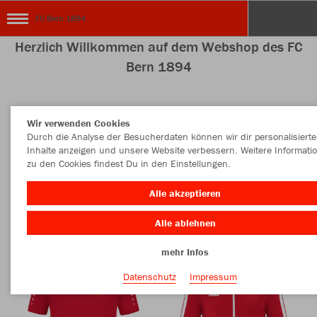
FC Bern 1894
Herzlich Willkommen auf dem Webshop des FC
Bern 1894
Wir verwenden Cookies
Farbe
Neuheiten
Durch die Analyse der Besucherdaten können wir dir personalisierte
Inhalte anzeigen und unsere Website verbessern. Weitere Informati
zu den Cookies findest Du in den Einstellungen.
MEHR FILTER
Style
Alle akzeptieren
Alle ablehnen
mehr Infos
Datenschutz
Impressum