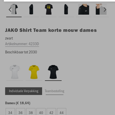
JAKO
Shirt Team korte mouw dames
zwart
Artikelnummer:
4233D
Beschikbaar tot 2030
Individuele Verpakking
Teambestelling
Dames (€ 18,64)
34
36
38
40
42
44