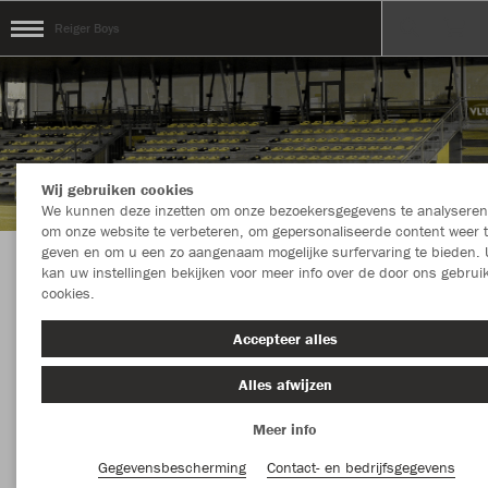
Reiger Boys
Wij gebruiken cookies
We kunnen deze inzetten om onze bezoekersgegevens te analyseren
om onze website te verbeteren, om gepersonaliseerde content weer 
geven en om u een zo aangenaam mogelijke surfervaring te bieden. 
kan uw instellingen bekijken voor meer info over de door ons gebrui
Welkom in de Teamshop van Reiger Boys
cookies.
Accepteer alles
Kleur
Nieuw
Alles afwijzen
Meer info
MEER FILTERS
Materiaalsoort
Gegevensbescherming
Contact- en bedrijfsgegevens