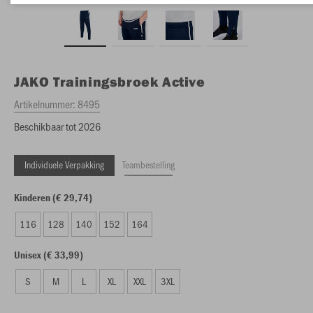
JAKO
Trainingsbroek Active
Artikelnummer:
8495
Beschikbaar tot 2026
Individuele Verpakking
Teambestelling
Kinderen (€ 29,74)
116
128
140
152
164
Unisex (€ 33,99)
S
M
L
XL
XXL
3XL