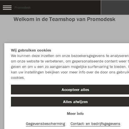
Promodesk
Welkom in de Teamshop van Promodesk
Kleur
Kledingstuk
Wij gebruiken cookies
We kunnen deze inzetten om onze bezoekersgegevens te analyseren
MEER FILTERS
Sport
om onze website te verbeteren, om gepersonaliseerde content weer 
geven en om u een zo aangenaam mogelijke surfervaring te bieden. 
kan uw instellingen bekijken voor meer info over de door ons gebrui
cookies.
Accepteer alles
Alles afwijzen
Meer info
Gegevensbescherming
Contact- en bedrijfsgegevens