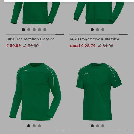
JAKO Jas met kap Classico
JAKO Polyestervest Classico
€ 50,99
€ 59,99
vanaf € 29,74
€ 34,99