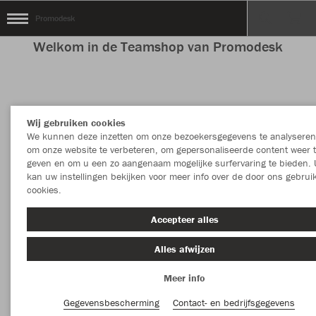
Promodesk
Welkom in de Teamshop van Promodesk
Kleur
Kledingstuk
Wij gebruiken cookies
We kunnen deze inzetten om onze bezoekersgegevens te analyseren
MEER FILTERS
Sport
om onze website te verbeteren, om gepersonaliseerde content weer 
geven en om u een zo aangenaam mogelijke surfervaring te bieden. 
kan uw instellingen bekijken voor meer info over de door ons gebrui
cookies.
Accepteer alles
Alles afwijzen
Meer info
Gegevensbescherming
Contact- en bedrijfsgegevens