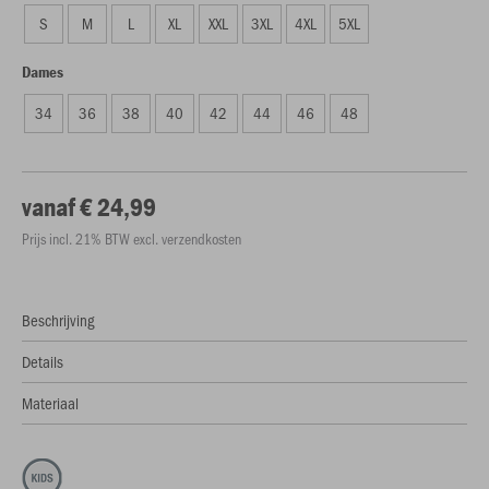
S
M
L
XL
XXL
3XL
4XL
5XL
Dames
34
36
38
40
42
44
46
48
vanaf € 24,99
Prijs incl. 21% BTW excl. verzendkosten
Beschrijving
Details
Materiaal