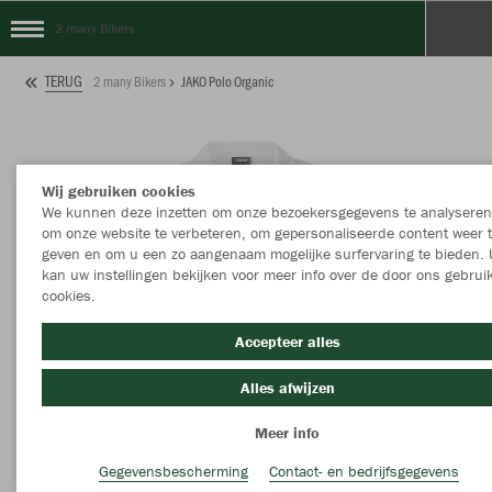
2 many Bikers
TERUG
2 many Bikers
JAKO Polo Organic
Wij gebruiken cookies
We kunnen deze inzetten om onze bezoekersgegevens te analyseren
om onze website te verbeteren, om gepersonaliseerde content weer 
geven en om u een zo aangenaam mogelijke surfervaring te bieden. 
kan uw instellingen bekijken voor meer info over de door ons gebrui
cookies.
Accepteer alles
Alles afwijzen
Meer info
Gegevensbescherming
Contact- en bedrijfsgegevens