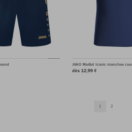
round
JAKO Maillot Iconic manches cou
dès 12,99 €
1
2